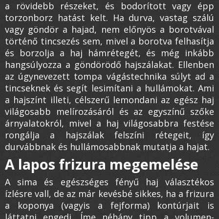
a rövidebb részeket, és bodorított vagy épp
torzonborz hatást kelt. Ha durva, vastag szálú
vagy göndör a hajad, nem előnyös a borotvával
történő tincsezés sem, mivel a borotva felhasítja
és borzolja a haj hámrétegét, és még inkább
hangsúlyozza a göndörödő hajszálakat. Ellenben
az úgynevezett tompa vágástechnika súlyt ad a
tincseknek és segít lesimítani a hullámokat. Ami
a hajszínt illeti, célszerű lemondani az egész haj
világosabb melírozásáról és az egyszínű szőke
árnyalatokról, mivel a haj világosabbra festése
rongálja a hajszálak felszíni rétegeit, így
durvábbnak és hullámosabbnak mutatja a hajat.
A lapos frizura megemelése
A sima és egészséges fényű haj választékos
ízlésre vall, de az már kevésbé sikkes, ha a frizura
a koponya (vagyis a fejforma) kontúrjait is
láttatni engedi. Íme néhány tipp a volumen-