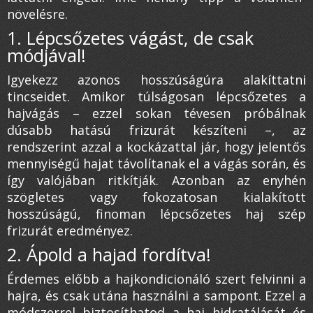
növelésre.
1. Lépcsőzetes vágást, de csak
módjával!
Igyekezz azonos hosszúságúra alakíttatni
tincseidet. Amikor túlságosan lépcsőzetes a
hajvágás – ezzel sokan tévesen próbálnak
dúsabb hatású frizurát készíteni –, az
rendszerint azzal a kockázattal jár, hogy jelentős
mennyiségű hajat távolítanak el a vágás során, és
így valójában ritkítják. Azonban az enyhén
szögletes vagy fokozatosan kialakított
hosszúságú, finoman lépcsőzetes haj szép
frizurát eredményez.
2. Ápold a hajad fordítva!
Érdemes előbb a hajkondicionáló szert felvinni a
hajra, és csak utána használni a sampont. Ezzel a
módszerrel biztosíthatod a haj hidratálását és