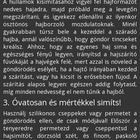
A hullámok kisimításához vigyél fel hajformázót
nedves hajadra, majd próbáld meg a levegőn
megszárítani, és igyekezz ellenállni az ilyenkor
ösztönös hajborzoló mozdulatoknak. Minél
gyakrabban túrsz bele a kezeddel a száradó
hajba, annál valószínűbb, hogy göndör tincseket
kreálsz. Ahhoz, hogy az egyenes haj sima és
egészséges fényű legyen, irányítsd a hajszárító
fúvókáját a hajvégek felé, mert azzal is növeled a
göndörödés esélyét, ha a hajtő irányában kezded
a szárítást, vagy ha kicsit is erősebben fújod. A
szárítás alapos legyen: egészen addig folytasd,
míg minden nedvesség el nem tűnik a hajból.
3. Óvatosan és mértékkel simíts!
Használj szilikonos cseppeket vagy permetet a
göndörödés ellen, de csak módjával! Először a
tenyeredre permetezd vagy cseppentsd a
hajsimítót, dörzsöld szét, és finom, paskoló