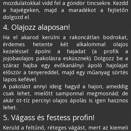
mozdulatokkal vidd fel a göndör tincsekre. Kezdd
a hajvégeken, majd a maradékot a fejtetőn
dolgozd el.
4. Olajozz alaposan!
Ha el akarod kerülni a rakoncátlan bodrokat,
érdemes hetente két alkalommal olajos
kezeléssel ápolni a hajadat (a profik a
jojobaolajos pakolásra esküsznek). Dolgozz be a
száraz hajba egy evőkanálnyi ápoló hajolajat
először a tenyereddel, majd egy műanyag sörtés
lapos kefével.
A pakolást annyi ideig hagyd a hajon, ameddig
csak lehet, mielőtt samponnal megmosnád; de
akár öt-tíz percnyi olajos ápolás is igen hasznos
lehet.
5. Vágass és festess profin!
Kerüld a feltűnő, réteges vágást, mert az kiemeli