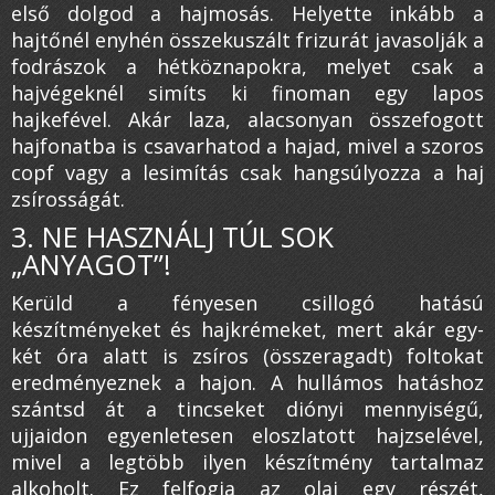
első dolgod a hajmosás. Helyette inkább a
hajtőnél enyhén összekuszált frizurát javasolják a
fodrászok a hétköznapokra, melyet csak a
hajvégeknél simíts ki finoman egy lapos
hajkefével. Akár laza, alacsonyan összefogott
hajfonatba is csavarhatod a hajad, mivel a szoros
copf vagy a lesimítás csak hangsúlyozza a haj
zsírosságát.
3. NE HASZNÁLJ TÚL SOK
„ANYAGOT”!
Kerüld a fényesen csillogó hatású
készítményeket és hajkrémeket, mert akár egy-
két óra alatt is zsíros (összeragadt) foltokat
eredményeznek a hajon. A hullámos hatáshoz
szántsd át a tincseket diónyi mennyiségű,
ujjaidon egyenletesen eloszlatott hajzselével,
mivel a legtöbb ilyen készítmény tartalmaz
alkoholt. Ez felfogja az olaj egy részét,