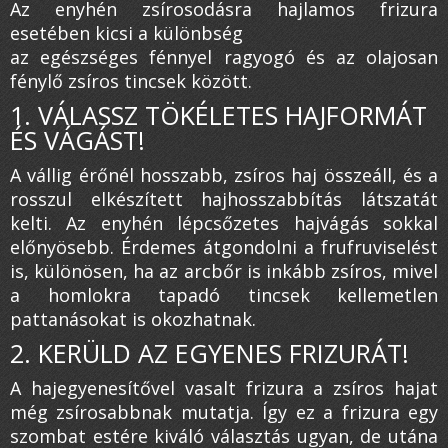
Az enyhén zsírosodásra hajlamos frizura
esetében kicsi a különbség
az egészséges fénnyel ragyogó és az olajosan
fénylő zsíros tincsek között.
1. VÁLASSZ TÖKÉLETES HAJFORMÁT
ÉS VÁGÁST!
A vállig érőnél hosszabb, zsíros haj összeáll, és a
rosszul elkészített hajhosszabbítás látszatát
kelti. Az enyhén lépcsőzetes hajvágás sokkal
előnyösebb. Érdemes átgondolni a frufruviselést
is, különösen, ha az arcbőr is inkább zsíros, mivel
a homlokra tapadó tincsek kellemetlen
pattanásokat is okozhatnak.
2. KERÜLD AZ EGYENES FRIZURÁT!
A hajegyenesítővel vasalt frizura a zsíros hajat
még zsírosabbnak mutatja. Így ez a frizura egy
szombat estére kiváló választás ugyan, de utána