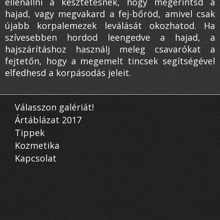
ellenállni a késztetésnek, hogy megérintsd a
hajad, vagy megvakard a fej-bőröd, amivel csak
újabb korpalemezek leválását okozhatod. Ha
szívesebben hordod leengedve a hajad, a
hajszárításhoz használj meleg csavarókat a
fejtetőn, hogy a megemelt tincsek segítségével
elfedhesd a korpásodás jeleit.
Válasszon galériát!
Ártáblázat 2017
Tippek
Kozmetika
Kapcsolat