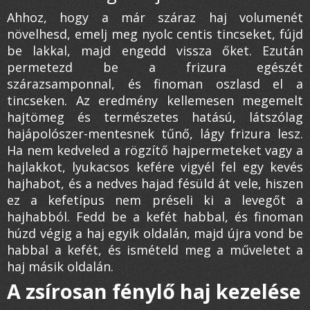
Ahhoz, hogy a már száraz haj volumenét
növelhesd, emelj meg nyolc centis tincseket, fújd
be lakkal, majd engedd vissza őket. Ezután
permetezd be a frizura egészét
szárazsamponnal, és finoman oszlasd el a
tincseken. Az eredmény kellemesen megemelt
hajtömeg és természetes hatású, látszólag
hajápolószer-mentesnek tűnő, lágy frizura lesz.
Ha nem kedveled a rögzítő hajpermeteket vagy a
hajlakkot, lyukacsos kefére vigyél fel egy kevés
hajhabot, és a nedves hajad fésüld át vele, hiszen
ez a kefetípus nem préseli ki a levegőt a
hajhabból. Fedd be a kefét habbal, és finoman
húzd végig a haj egyik oldalán, majd újra vond be
habbal a kefét, és ismételd meg a műveletet a
haj másik oldalán.
A zsírosan fénylő haj kezelése