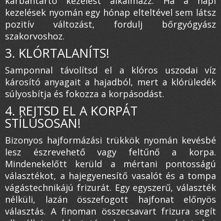
karbantartó kezelést alkalmazz. Ha a napi
kezelések nyomán egy hónap elteltével sem látsz
pozitív változást, fordulj bőrgyógyász
szakorvoshoz.
3. KLÓRTALANÍTS!
Samponnal távolítsd el a klóros uszodai víz
károsító anyagait a hajadból, mert a klórüledék
súlyosbítja és fokozza a korpásodást.
4. REJTSD EL A KORPÁT
STÍLUSOSAN!
Bizonyos hajformázási trükkök nyomán kevésbé
lesz észrevehető vagy feltűnő a korpa.
Mindenekelőtt kerüld a mértani pontosságú
választékot, a hajegyenesítő vasalót és a tompa
vágástechnikájú frizurát. Egy egyszerű, választék
nélküli, lazán összefogott hajfonat előnyös
választás. A finoman összecsavart frizura segít