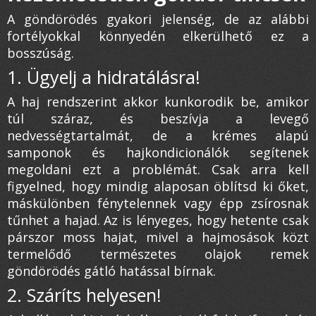
A göndörödés gyakori jelenség, de az alábbi
fortélyokkal könnyedén elkerülhető ez a
bosszúság.
1. Ügyelj a hidratálásra!
A haj rendszerint akkor kunkorodik be, amikor
túl száraz, és beszívja a levegő
nedvességtartalmát, de a krémes alapú
samponok és hajkondicionálók segítenek
megoldani ezt a problémát. Csak arra kell
figyelned, hogy mindig alaposan öblítsd ki őket,
máskülönben fénytelennek vagy épp zsírosnak
tűnhet a hajad. Az is lényeges, hogy hetente csak
párszor moss hajat, mivel a hajmosások közt
termelődő természetes olajok remek
göndörödés gátló hatással bírnak.
2. Száríts helyesen!