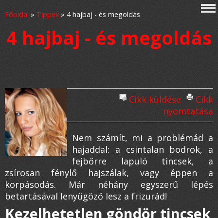
Főoldal
»
Tippek
»
4 hajbaj - és megoldás
4 hajbaj - és megoldás
Cikk küldése
Cikk
nyomtatása
Nem számít, mi a problémád a
hajaddal: a csintalan bodrok, a
fejbőrre lapuló tincsek, a
zsírosan fénylő hajszálak, vagy éppen a
korpásodás. Már néhány egyszerű lépés
betartásával lenyűgöző lesz a frizurád!
Kezelhetetlen göndör tincsek