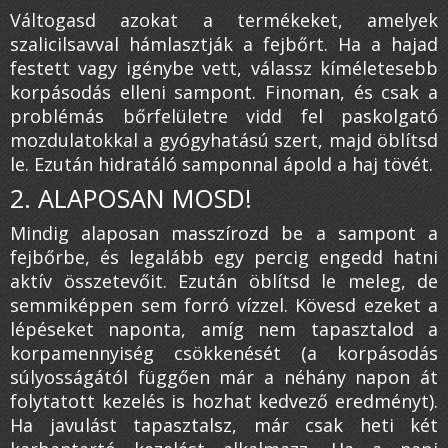
Váltogasd azokat a termékeket, amelyek
szalicilsavval hámlasztják a fejbőrt. Ha a hajad
festett vagy igénybe vett, válassz kíméletesebb
korpásodás elleni sampont. Finoman, és csak a
problémás bőrfelületre vidd fel paskolgató
mozdulatokkal a gyógyhatású szert, majd öblítsd
le. Ezután hidratáló samponnal ápold a haj tövét.
2. ALAPOSAN MOSD!
Mindig alaposan masszírozd be a sampont a
fejbőrbe, és legalább egy percig engedd hatni
aktív összetevőit. Ezután öblítsd le meleg, de
semmiképpen sem forró vízzel. Kövesd ezeket a
lépéseket naponta, amíg nem tapasztalod a
korpamennyiség csökkenését (a korpásodás
súlyosságától függően már a néhány napon át
folytatott kezelés is hozhat kedvező eredményt).
Ha javulást tapasztalsz, már csak heti két