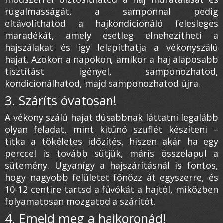
rugalmasságát, a samponnal pedig
eltávolíthatod a hajkondicionáló felesleges
maradékát, amely esetleg elnehezítheti a
hajszálakat és így lelapíthatja a vékonyszálú
hajat. Azokon a napokon, amikor a haj alaposabb
tisztítást igényel, samponozhatod,
kondicionálhatod, majd samponozhatod újra.
3. Száríts óvatosan!
A vékony szálú hajat dúsabbnak láttatni legalább
olyan feladat, mint kitűnő szuflét készíteni –
titka a tökéletes időzítés, hiszen akár ha egy
perccel is tovább sütjük, máris összelapul a
sütemény. Ugyanígy a hajszárításnál is fontos,
hogy nagyobb felületet főnözz át egyszerre, és
10-12 centire tartsd a fúvókát a hajtól, miközben
folyamatosan mozgatod a szárítót.
4. Emeld meg a hajkoronád!