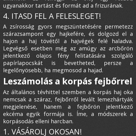
ugyanakkor tartást és formát ad a frizurának.
4. ITASD FEL A FELESLEGET!
A zsírosság gyors megszüntetésére permetezz
szárazsampont egy hajkefére, és dolgozd el a
hajon a haj tövétől a hajvégek felé haladva.
Legvégső esetben még az amúgy az arcbőrön
jelentkező olajos fény felitatására szolgáló
papírlapocskát is bevetheted, persze a
legelőnyösebb, ha megmosod a hajad.
Leszámolás a korpás fejbőrrel
Az általános tévhittel szemben a korpás haj oka
nemcsak a száraz, fejbőrről levált lemezhártyák
megjelenése, hanem a fejbőrön jelentkező
ekcéma egyik formája is. Íme, a módszerek a
korpásodás elleni harcban.
1. VÁSÁROLJ OKOSAN!